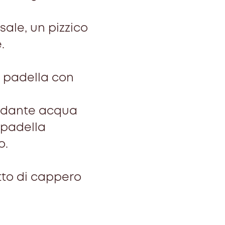
sale, un pizzico
.
n padella con
ondante acqua
 padella
o.
tto di cappero