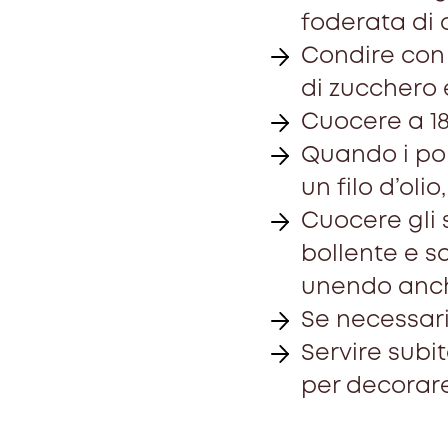
foderata di 
Condire con u
di zucchero 
Cuocere a 18
Quando i pom
un filo d’olio
Cuocere gli
bollente e s
unendo anche
Se necessari
Servire subi
per decorare