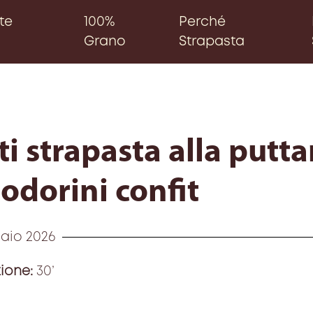
te
100%
Perché
Grano
Strapasta
i strapasta alla putt
dorini confit
aio 2026
ione:
30’