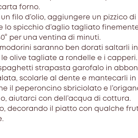
carta forno.
n filo d’olio, aggiungere un pizzico di 
e lo spicchio d’aglio tagliato finemente
0° per una ventina di minuti.
odorini saranno ben dorati saltarli i
, le olive tagliate a rondelle e i capperi.
 spaghetti strapasta garofalo in abb
alata, scolarle al dente e mantecarli in
 il peperoncino sbriciolato e l’origan
o, aiutarci con dell’acqua di cottura.
to, decorando il piatto con qualche fru
.