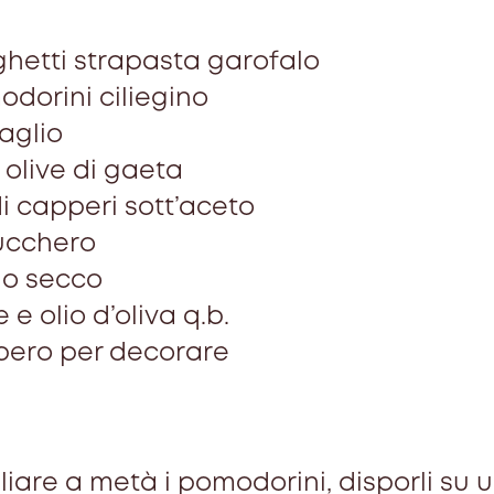
ghetti strapasta garofalo
odorini ciliegino
 aglio
 olive di gaeta
di capperi sott’aceto
zucchero
no secco
 e olio d’oliva q.b.
ppero per decorare
liare a metà i pomodorini, disporli su 