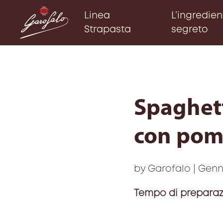
Linea
L’ingredien
Strapasta
segreto
Spaghett
con pomo
by Garofalo | Genn
Tempo di preparaz