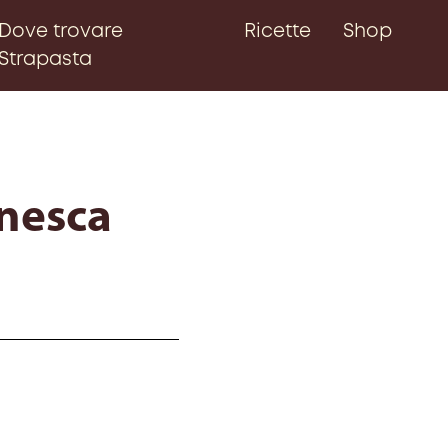
Dove trovare
Ricette
Shop
Strapasta
anesca